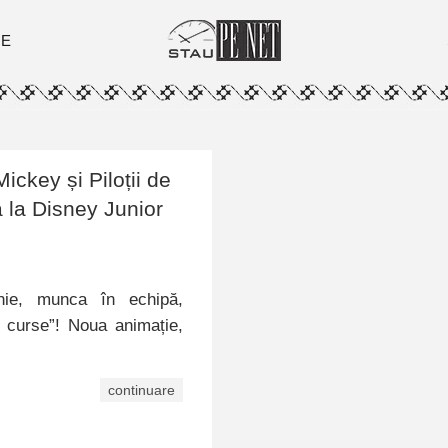
ȚE
„Mickey și Piloții de
 la Disney Junior
nie, munca în echipă,
e curse”! Noua animație,
continuare