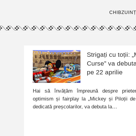
CHIBZUIN
Strigați cu toții: 
Curse” va debuta
pe 22 aprilie
Hai să învățăm împreună despre priete
optimism și fairplay la „Mickey și Piloții d
dedicată preșcolarilor, va debuta la…