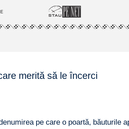
ȚE
care merită să le încerci
numirea pe care o poartă, băuturile ape