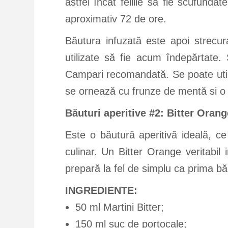
astfel încât feliile să fie scufund
aproximativ 72 de ore.
Băutura infuzată este apoi strecurat
utilizate să fie acum îndepărtate. 
Campari recomandată. Se poate uti
se ornează cu frunze de mentă si o 
Băuturi aperitive #2: Bitter Oran
Este o băutură aperitivă ideală, ce 
culinar. Un Bitter Orange veritabil
prepară la fel de simplu ca prima bău
INGREDIENTE:
50 ml Martini Bitter;
150 ml suc de portocale;