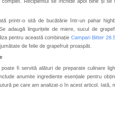
ate complet. Recipientul se închide apoi bine și s
ă printr-o sită de bucătărie într-un pahar highbal
Se adaugă lingurițele de miere, sucul de grapefru
liza pentru această combinație
Campari Bitter 28
jumătate de felie de grapefruit proaspăt.
ge
poate fi servită alături de preparate culinare lig
 include anumite ingrediente esențiale pentru obți
tură pe care am analizat-o în acest articol. Iată, m