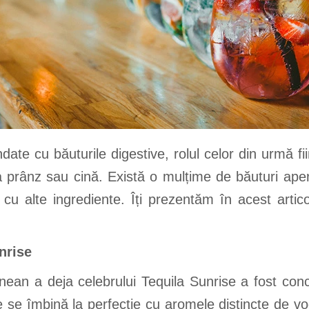
ndate cu băuturile digestive, rolul celor din urmă f
a prânz sau cină. Există o mulțime de băuturi aper
 cu alte ingrediente. Îți prezentăm în acest artic
unrise
nean a deja celebrului Tequila Sunrise a fost conc
e se îmbină la perfecție cu aromele distincte de v