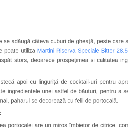
ve se adăugă câteva cuburi de gheață, peste care se
se poate utiliza
Martini Riserva Speciale Bitter 28.
spăt stors, deoarece prospețimea și calitatea ingr
tecă apoi cu linguriță de cocktail-uri pentru ap
e ingredientele unei astfel de băuturi, pentru a 
final, paharul se decorează cu felii de portocală.
tz
a portocalei are un miros îmbietor de citrice, com