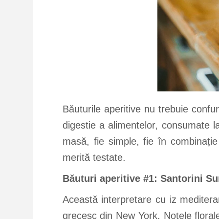
Băuturile aperitive nu trebuie confu
digestie a alimentelor, consumate l
masă, fie simple, fie în combinație
merită testate.
Băuturi aperitive #1: Santorini S
Această interpretare cu iz meditera
grecesc din New York. Notele floral