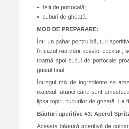
felii de portocală;
cuburi de gheață.
MOD DE PREPARARE:
Într-un pahar pentru băuturi aperiti
În cazul realizării acestui cocktail, 
toarnă apoi sucul de portocale proa
gustul final.
Întregul mix de ingrediente se ames
excesul, atunci când sunt amestecat
lipsa topirii cuburilor de gheață. La 
Băuturi aperitive #3: Aperol Spri
Aceasta băutură aperitivă de culoare