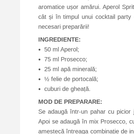
aromatice ușor amărui. Aperol Spri
cât și în timpul unui cocktail party
necesari preparării!
INGREDIENTE:
50 ml Aperol;
75 ml Prosecco;
25 ml apă minerală;
½ felie de portocală;
cuburi de gheață.
MOD DE PREPARARE:
Se adaugă într-un pahar cu picior 
Apoi se adaugă în mix Prosecco, cu
amestecă întreaga combinație de ingr