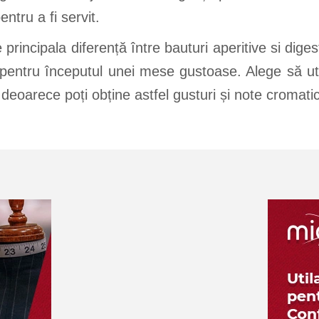
ntru a fi servit.
e principala diferență între bauturi aperitive si dige
e pentru începutul unei mese gustoase. Alege să ut
, deoarece poți obține astfel gusturi și note cromati