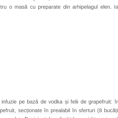
ntru o masă cu preparate din arhipelagul elen. I
infuzie pe bază de vodka și felii de grapefruit: î
efruit, secționate în prealabil în sferturi (8 buc