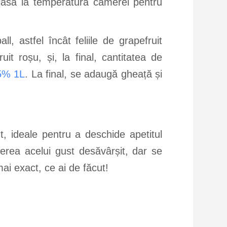
e lasă la temperatura camerei pentru
l, astfel încât feliile de grapefruit
it roșu, și, la final, cantitatea de
.5% 1L
. La final, se adaugă gheață și
ht, ideale pentru a deschide apetitul
nerea acelui gust desăvârșit, dar se
ai exact, ce ai de făcut!