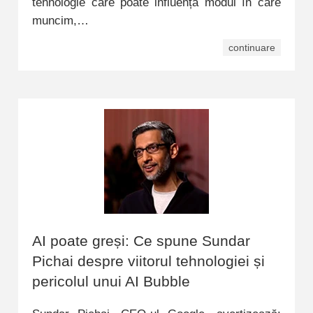
tehnologie care poate influența modul în care
muncim,…
continuare
AI poate greși: Ce spune Sundar
Pichai despre viitorul tehnologiei și
pericolul unui AI Bubble