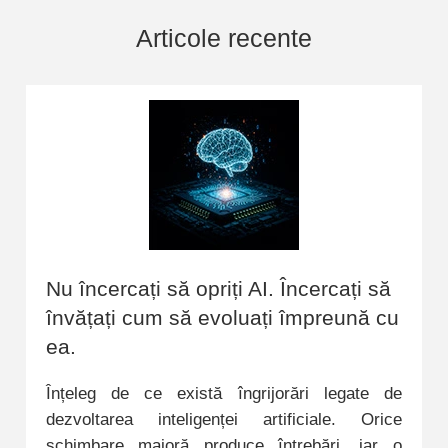
Articole recente
Nu încercați să opriți AI. Încercați să
învățați cum să evoluați împreună cu
ea.
Înțeleg de ce există îngrijorări legate de
dezvoltarea inteligenței artificiale. Orice
schimbare majoră produce întrebări, iar o