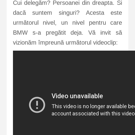
Cui delegăm? Persoanei din dreapta. Si
dacă suntem singuri? Acesta este
următorul nivel, un nivel pentru care
BMW s-a pregătit deja. Vă invit să
vizionăm împreună următorul videoclip: