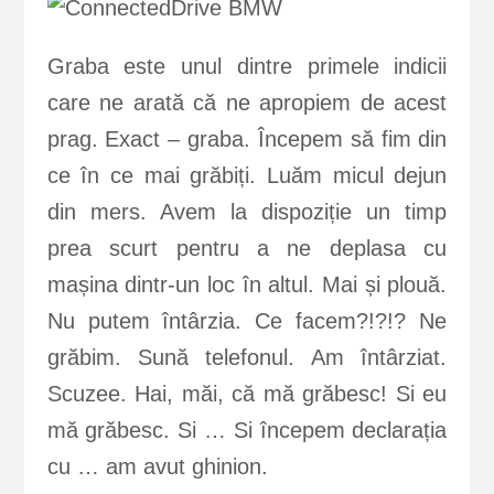
Graba este unul dintre primele indicii
care ne arată că ne apropiem de acest
prag. Exact – graba. Începem să fim din
ce în ce mai grăbiți. Luăm micul dejun
din mers. Avem la dispoziție un timp
prea scurt pentru a ne deplasa cu
mașina dintr-un loc în altul. Mai și plouă.
Nu putem întârzia. Ce facem?!?!? Ne
grăbim. Sună telefonul. Am întârziat.
Scuzee. Hai, măi, că mă grăbesc! Si eu
mă grăbesc. Si … Si începem declarația
cu … am avut ghinion.