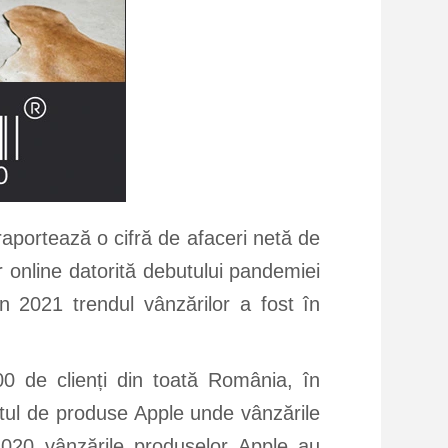
aportează o cifră de afaceri netă de
r online datorită debutului pandemiei
 2021 trendul vânzărilor a fost în
0 de clienți din toată România, în
tul de produse Apple unde vânzările
2020 vânzările produselor Apple au