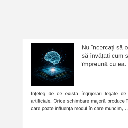
Nu încercați să op
să învățați cum s
împreună cu ea.
Înțeleg de ce există îngrijorări legate de 
artificiale. Orice schimbare majoră produce în
care poate influența modul în care muncim,