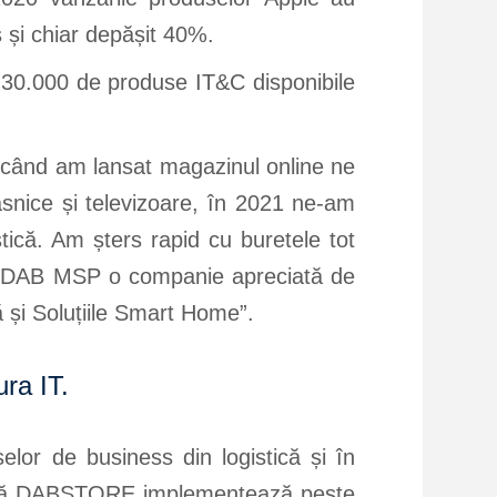
s și chiar depășit 40%.
 30.000 de produse IT&C disponibile
când am lansat magazinul online ne
snice și televizoare, în 2021 ne-am
ică. Am șters rapid cu buretele tot
in DAB MSP o companie apreciată de
ă și Soluțiile Smart Home”.
ura IT.
lor de business din logistică și în
 însă DABSTORE implementează peste