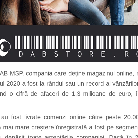
 DAB MSP, compania care deține magazinul online, r
l 2020 a fost la rândul sau un record al vânzărilo
d o cifră de afaceri de 1,3 milioane de euro, în
au fost livrate comenzi online către peste 20.00
 mai mare creștere înregistrată a fost pe segmen
 depășit toate așteptările companiei. Dacă în 