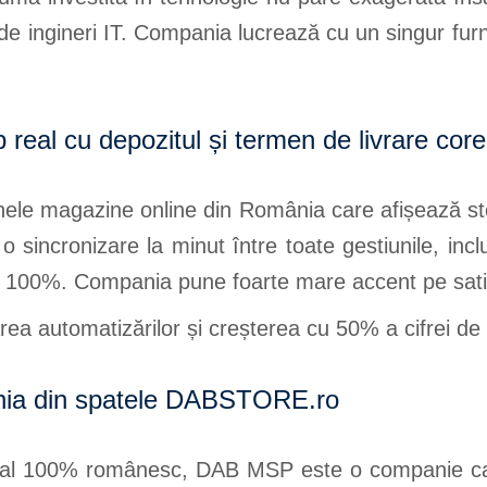
 de ingineri IT. Compania lucrează cu un singur furn
p real cu depozitul și termen de livrare core
le magazine online din România care afișează sto
 o sincronizare la minut între toate gestiunile, inclus
100%. Compania pune foarte mare accent pe satisfa
 automatizărilor și creșterea cu 50% a cifrei de 
ia din spatele DABSTORE.ro
ital 100% românesc, DAB MSP este o companie car