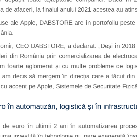
a de afaceri, la finalul anului 2021 acestea au atin
use ale Apple, DABSTORE are în portofoliu peste
mânia.
gomir, CEO DABSTORE, a declarat: „Deși în 2018 
eri din România prin comercializarea de electroca
foarte aglomerat și cu multe probleme de logist
i am decis să mergem în direcția care a făcut d
l cu accent pe Apple, Sistemele de Securitate Fizic
o în automatizări, logistică și în infrastruct
de euro în ultimii 2 ani în automatizarea procese
e suma investită în tehnologie nu pare exagerată