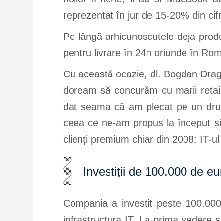
reprezentat în jur de 15-20% din cifr
Pe lângă arhicunoscutele deja prod
pentru livrare în 24h oriunde în Ro
Cu această ocazie, dl. Bogdan Dra
doream să concurăm cu marii retail
dat seama că am plecat pe un drum 
ceea ce ne-am propus la început ș
clienți premium chiar din 2008: IT-u
Investiții de 100.000 de eur
Compania a investit peste 100.000 
infrastructura IT. La prima veder