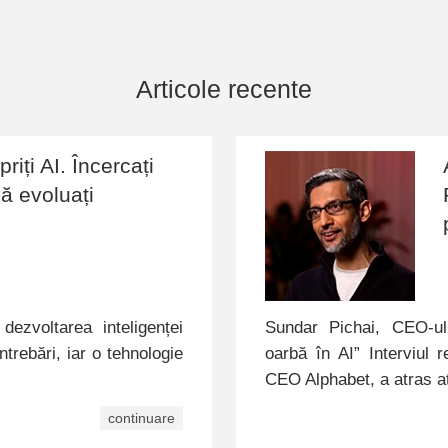
Articole recente
riți AI. Încercați
ă evoluați
dezvoltarea inteligenței
Sundar Pichai, CEO-ul
trebări, iar o tehnologie
oarbă în AI” Interviul
…
CEO Alphabet, a atras a
continuare