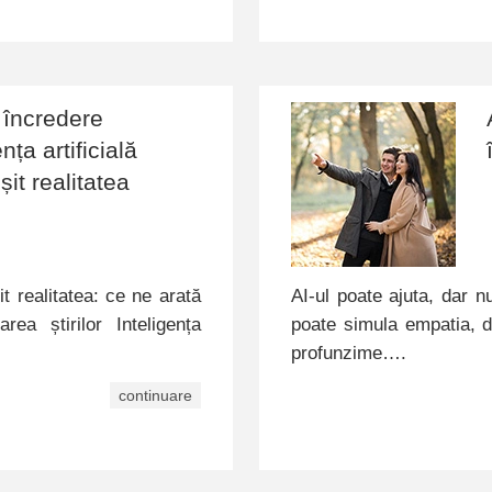
i încredere
ța artificială
șit realitatea
it realitatea: ce ne arată
AI-ul poate ajuta, dar 
ea știrilor Inteligența
poate simula empatia, d
profunzime….
continuare