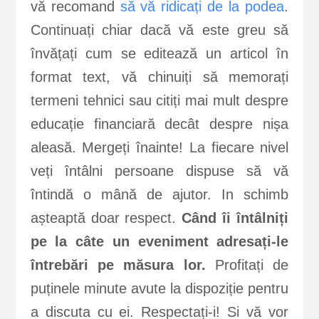
vă recomand
să vă ridicați de la podea
.
Continuați chiar dacă vă este greu să
învățați cum se editează un articol în
format text, vă chinuiți să memorați
termeni tehnici sau citiți mai mult despre
educație financiară decât despre nișa
aleasă. Mergeți înainte! La fiecare nivel
veți întâlni persoane dispuse să vă
întindă o mână de ajutor. In schimb
așteaptă doar respect.
Când îi întâlniți
pe la câte un eveniment adresați-le
întrebări pe măsura lor.
Profitați de
puținele minute avute la dispoziție pentru
a discuta cu ei. Respectați-i! Si vă vor