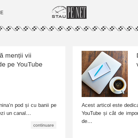
ȚE
ă menții vii
 de pe YouTube
nina’n pod și cu banii pe
Acest articol este dedica
rezi un canal…
YouTube și cât de impo
de…
continuare