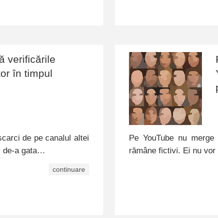
verificările
or în timpul
carci de pe canalul altei
Pe YouTube nu merge cu
ei de-a gata…
rămâne fictivi. Ei nu vo
continuare