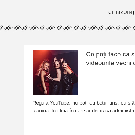
CHIBZUIN
Ce poți face ca s
videourile vechi
Regula YouTube: nu poți cu botul uns, cu slă
slănină. În clipa în care ai decis să administ