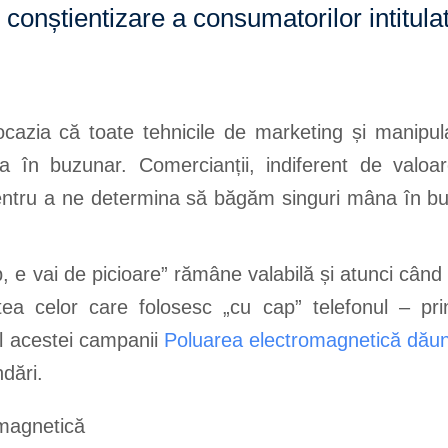
 conștientizare a consumatorilor intitul
cazia că toate tehnicile de marketing și manipul
n buzunar. Comercianții, indiferent de valoarea
pentru a ne determina să băgăm singuri mâna în bu
ap, e vai de picioare” rămâne valabilă și atunci c
ea celor care folosesc „cu cap” telefonul – pri
ul acestei campanii
Poluarea electromagnetică dăun
dări.