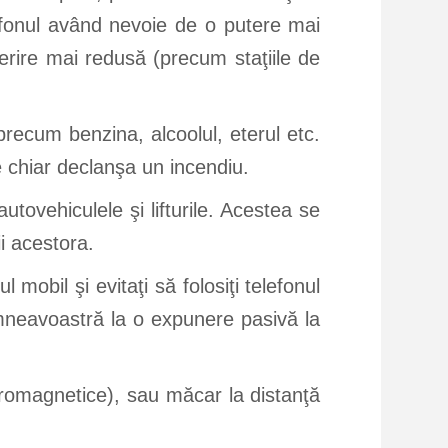
efonul având nevoie de o putere mai
erire mai redusă (precum staţiile de
precum benzina, alcoolul, eterul etc.
e chiar declanşa un incendiu.
utovehiculele şi lifturile. Acestea se
i acestora.
mobil şi evitaţi să folosiţi telefonul
umneavoastră la o expunere pasivă la
ectromagnetice), sau măcar la distanţă