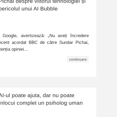
Pichai despre viitorul tehnologiei și
pericolul unui AI Bubble
 Google, avertizează: „Nu aveți încredere
 recent acordat BBC de către Sundar Pichai,
tenția opiniei…
continuare
AI-ul poate ajuta, dar nu poate
înlocui complet un psiholog uman