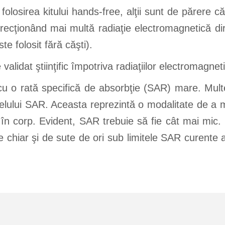
olosirea kitului hands-free, alţii sunt de părere c
direcţionând mai multă radiaţie electromagnetică di
e folosit fără căşti).
 validat ştiinţific împotriva radiaţiilor electromagnet
u o rată specifică de absorbţie (SAR) mare. Multe
nivelului SAR. Aceasta reprezintă o modalitate de a
în corp. Evident, SAR trebuie să fie cât mai mic. (N
ate chiar şi de sute de ori sub limitele SAR curente 