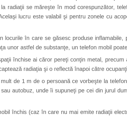
la radiaţii se măreşte în mod corespunzător, tel
celaşi lucru este valabil şi pentru zonele cu acop
 în locurile în care se găsesc produse inflamabile, 
enţa unor astfel de substanţe, un telefon mobil poat
spaţii închise ai căror pereţi conţin metal, precum a
tează radiaţia şi o reflectă înapoi către ocupanţi
mult de 1 m de o persoană ce vorbeşte la telefonul 
 sau autobuz, unde îi supuneţi pe cei din jurul d
l mobil închis (caz în care nu mai emite radiaţii el