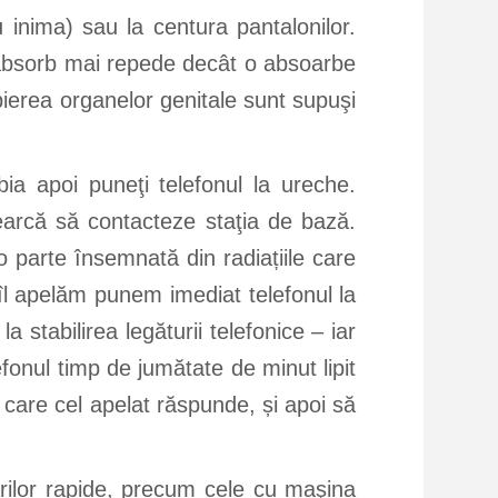
 inima) sau la centura pantalonilor.
 o absorb mai repede decât o absoarbe
opierea organelor genitale sunt supuşi
ia apoi puneţi telefonul la ureche.
cearcă să contacteze staţia de bază.
o parte însemnată din radiațiile care
 îl apelăm punem imediat telefonul la
 stabilirea legăturii telefonice – iar
efonul timp de jumătate de minut lipit
care cel apelat răspunde, și apoi să
rilor rapide, precum cele cu maşina