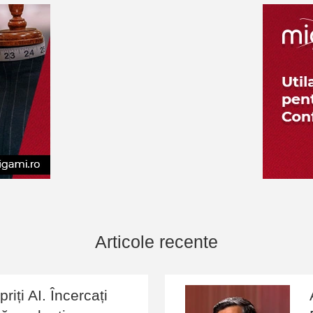
Articole recente
riți AI. Încercați