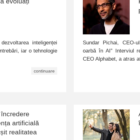
ă evoluați
dezvoltarea inteligenței
Sundar Pichai, CEO-ul
trebări, iar o tehnologie
oarbă în AI” Interviul
…
CEO Alphabet, a atras a
continuare
i încredere
ța artificială
șit realitatea