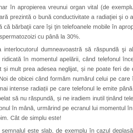
unar în apropierea vreunui organ vital (de exemplu
ioară prezintă o bună conductivitate a radiaţiei şi
tă că bărbaţii care îşi ţin telefoanele mobile în apr
e spermatozoizi cu până la 30%.
ca interlocutorul dumneavoastră să răspundă şi ab
ai ridicată în momentul apelării, când telefonul în
 și mult prea adesea neglijat, și ne poate feri de 
u. Noi de obicei când formăm numărul celui pe care
ai intense radiații pe care telefonul le emite până la
lat să nu răspundă, și ne iradiem inutil ținând tel
onul în mână, urmărind pe ecranul lui momentul în 
bim. Cât de simplu este!
d semnalul este slab, de exemplu în cazul deplasă