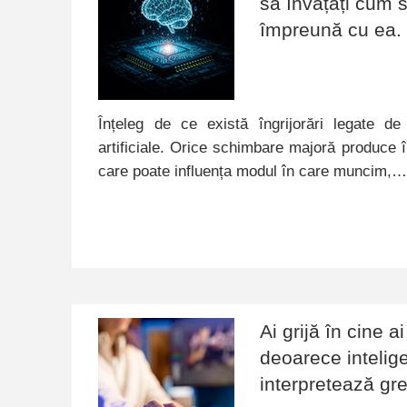
să învățați cum s
împreună cu ea.
Înțeleg de ce există îngrijorări legate de 
artificiale. Orice schimbare majoră produce în
care poate influența modul în care muncim,
Ai grijă în cine a
deoarece inteligen
interpretează gre