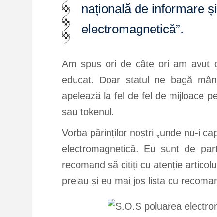
națională de informare și
electromagnetică”.
Am spus ori de câte ori am avut o
educat. Doar statul ne bagă mâna î
apelează la fel de fel de mijloace 
sau tokenul.
Vorba părinților noștri „unde nu-i c
electromagnetică. Eu sunt de part
recomand să citiți cu atenție articol
preiau și eu mai jos lista cu recoman