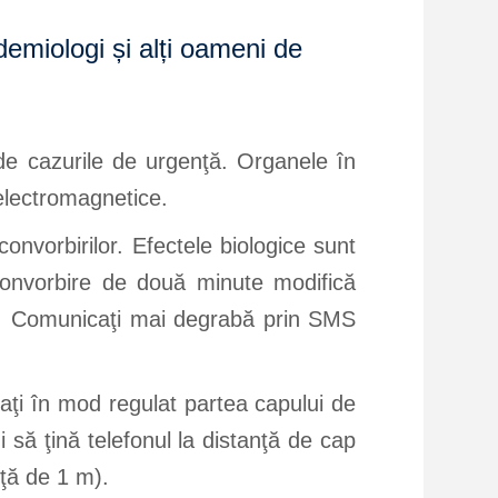
emiologi și alți oameni de
 de cazurile de urgenţă. Organele în
 electromagnetice.
 convorbirilor. Efectele biologice sunt
 convorbire de două minute modifică
ire. Comunicaţi mai degrabă prin SMS
baţi în mod regulat partea capului de
i să ţină telefonul la distanţă de cap
nţă de 1 m).