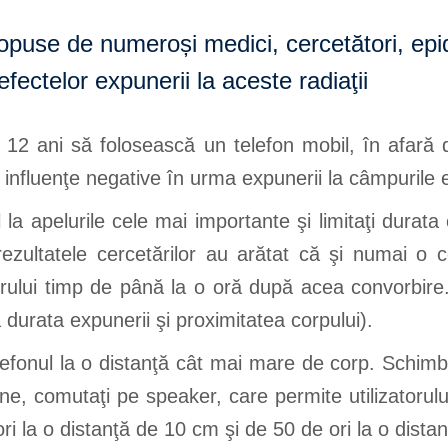
puse de numeroși medici, cercetători, epid
fectelor expunerii la aceste radiaţii
e 12 ani să folosească un telefon mobil, în afară
a influenţe negative în urma expunerii la câmpurile
l la apelurile cele mai importante şi limitaţi durata
 rezultatele cercetărilor au arătat că şi numai o
eierului timp de până la o oră după acea convorb
 durata expunerii şi proximitatea corpului).
telefonul la o distanţă cât mai mare de corp. Schim
 bine, comutaţi pe speaker, care permite utilizatorulu
i la o distanţă de 10 cm şi de 50 de ori la o dista