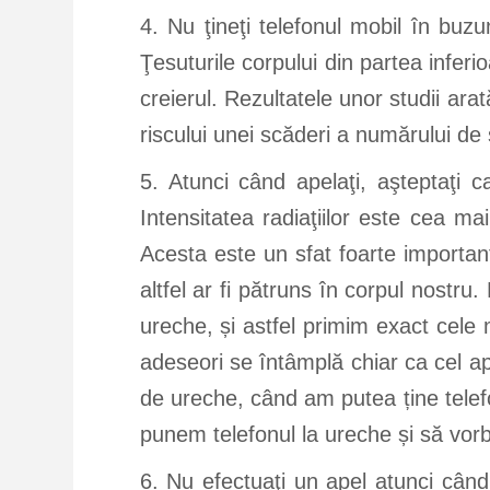
4. Nu ţineţi telefonul mobil în buz
Ţesuturile corpului din partea infer
creierul. Rezultatele unor studii ara
riscului unei scăderi a numărului d
5. Atunci când apelaţi, aşteptaţi 
Intensitatea radiaţiilor este cea m
Acesta este un sfat foarte important
altfel ar fi pătruns în corpul nostr
ureche, și astfel primim exact cele m
adeseori se întâmplă chiar ca cel ape
de ureche, când am putea ține telef
punem telefonul la ureche și să vor
6. Nu efectuaţi un apel atunci cân