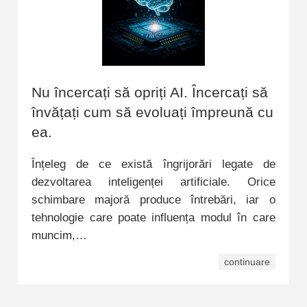
Nu încercați să opriți AI. Încercați să
învățați cum să evoluați împreună cu
ea.
Înțeleg de ce există îngrijorări legate de
dezvoltarea inteligenței artificiale. Orice
schimbare majoră produce întrebări, iar o
tehnologie care poate influența modul în care
muncim,…
continuare