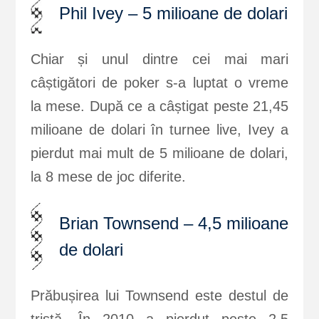
Phil Ivey – 5 milioane de dolari
Chiar și unul dintre cei mai mari
câștigători de poker s-a luptat o vreme
la mese. După ce a câștigat peste 21,45
milioane de dolari în turnee live, Ivey a
pierdut mai mult de 5 milioane de dolari,
la 8 mese de joc diferite.
Brian Townsend – 4,5 milioane
de dolari
Prăbușirea lui Townsend este destul de