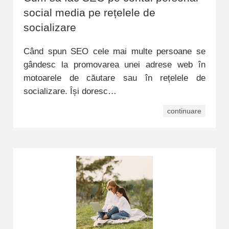
social media pe rețelele de
socializare
Când spun SEO cele mai multe persoane se
gândesc la promovarea unei adrese web în
motoarele de căutare sau în rețelele de
socializare. Își doresc…
continuare