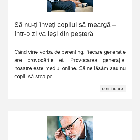
Să nu-ți înveți copilul să meargă –
într-o zi va ieși din peșteră
Când vine vorba de parenting, fiecare generație
are provocările ei. Provocarea generației
noastre este mediul online. Să ne lăsăm sau nu
copiii să stea pe…
continuare