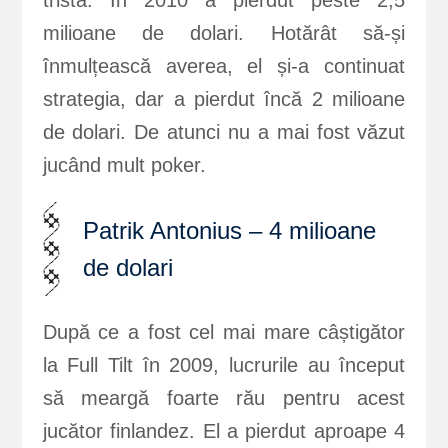
tristă. În 2010 a pierdut peste 2,5
milioane de dolari. Hotărât să-și
înmulțească averea, el și-a continuat
strategia, dar a pierdut încă 2 milioane
de dolari. De atunci nu a mai fost văzut
jucând mult poker.
Patrik Antonius – 4 milioane
de dolari
După ce a fost cel mai mare câștigător
la Full Tilt în 2009, lucrurile au început
să meargă foarte rău pentru acest
jucător finlandez. El a pierdut aproape 4