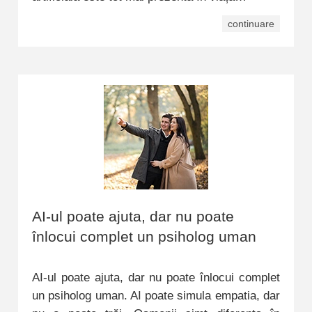
continuare
AI-ul poate ajuta, dar nu poate
înlocui complet un psiholog uman
AI-ul poate ajuta, dar nu poate înlocui complet
un psiholog uman. AI poate simula empatia, dar