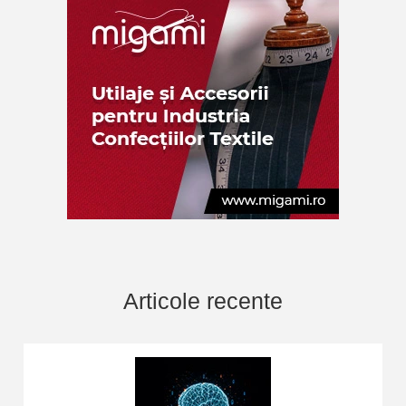
Articole recente