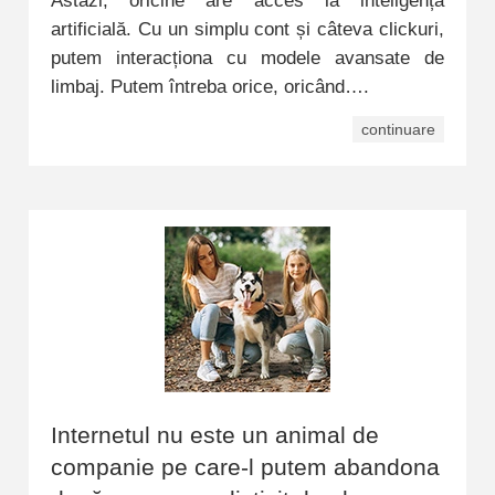
Astăzi, oricine are acces la inteligență
artificială. Cu un simplu cont și câteva clickuri,
putem interacționa cu modele avansate de
limbaj. Putem întreba orice, oricând….
continuare
Internetul nu este un animal de
companie pe care-l putem abandona