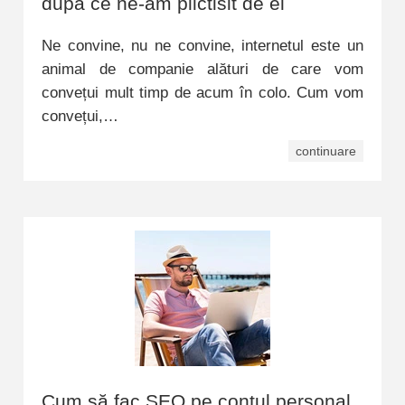
după ce ne-am plictisit de el
Ne convine, nu ne convine, internetul este un
animal de companie alături de care vom
convețui mult timp de acum în colo. Cum vom
convețui,…
continuare
Cum să fac SEO pe contul personal