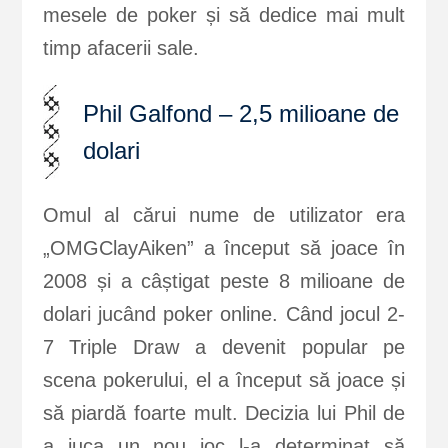
mesele de poker și să dedice mai mult
timp afacerii sale.
Phil Galfond – 2,5 milioane de
dolari
Omul al cărui nume de utilizator era
„OMGClayAiken” a început să joace în
2008 și a câștigat peste 8 milioane de
dolari jucând poker online. Când jocul 2-
7 Triple Draw a devenit popular pe
scena pokerului, el a început să joace și
să piardă foarte mult. Decizia lui Phil de
a juca un nou joc l-a determinat să