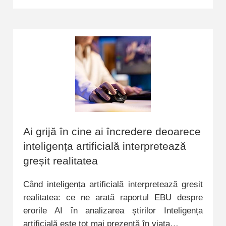
Ai grijă în cine ai încredere deoarece
inteligența artificială interpretează
greșit realitatea
Când inteligența artificială interpretează greșit
realitatea: ce ne arată raportul EBU despre
erorile AI în analizarea știrilor Inteligența
artificială este tot mai prezentă în viața…