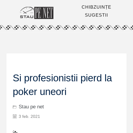
CHIBZUINȚE
SUGESTII
Si profesionistii pierd la
poker uneori
Stau pe net
3 feb. 2021