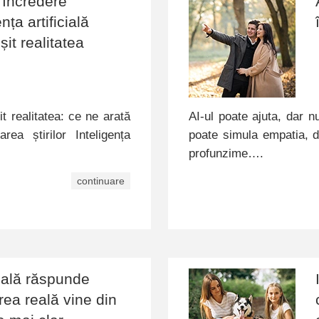
i încredere
ța artificială
șit realitatea
it realitatea: ce ne arată
AI-ul poate ajuta, dar 
ea știrilor Inteligența
poate simula empatia, d
profunzime….
continuare
cială răspunde
area reală vine din