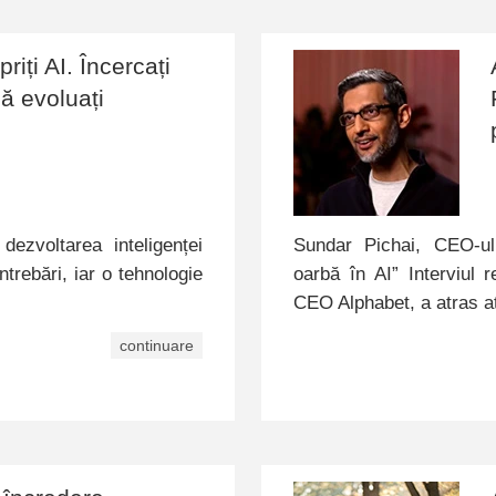
riți AI. Încercați
ă evoluați
dezvoltarea inteligenței
Sundar Pichai, CEO-ul
trebări, iar o tehnologie
oarbă în AI” Interviul
…
CEO Alphabet, a atras a
continuare