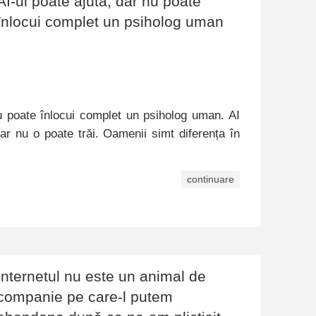
AI-ul poate ajuta, dar nu poate
înlocui complet un psiholog uman
nu poate înlocui complet un psiholog uman. AI
ar nu o poate trăi. Oamenii simt diferența în
continuare
Internetul nu este un animal de
companie pe care-l putem