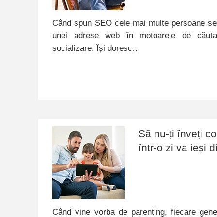
Când spun SEO cele mai multe persoane se
unei adrese web în motoarele de căuta
socializare. Își doresc…
Să nu-ți înveți c
într-o zi va ieși 
Când vine vorba de parenting, fiecare gener