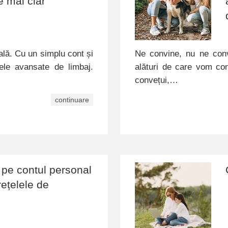
e mai clar
ială. Cu un simplu cont și
Ne convine, nu ne conv
ele avansate de limbaj.
alături de care vom co
convețui,…
continuare
pe contul personal
rețelele de