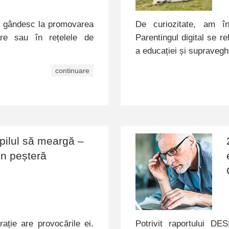
 gândesc la promovarea
De curiozitate, am în
re sau în rețelele de
Parentingul digital se r
a educației și supravegh
continuare
opilul să meargă –
din peșteră
ație are provocările ei.
Potrivit raportului DE