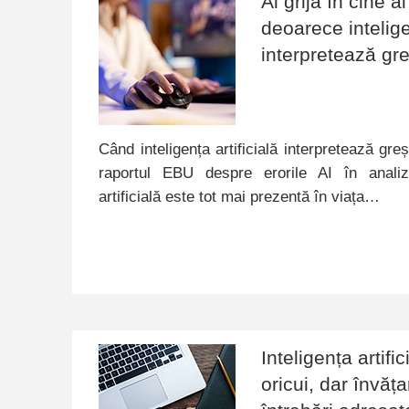
Ai grijă în cine a
deoarece inteligen
interpretează gre
Când inteligența artificială interpretează greș
raportul EBU despre erorile AI în analizar
artificială este tot mai prezentă în viața…
Inteligența artifi
oricui, dar învăț