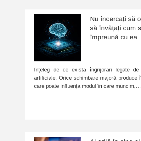
Nu încercați să op
să învățați cum s
împreună cu ea.
Înțeleg de ce există îngrijorări legate de 
artificiale. Orice schimbare majoră produce în
care poate influența modul în care muncim,