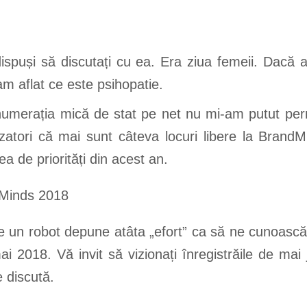
ispuși să discutați cu ea. Era ziua femeii. Dacă a
am aflat ce este psihopatie.
numerația mică de stat pe net nu mi-am putut per
zatori că mai sunt câteva locuri libere la Brand
a de priorități din acest an.
ce un robot depune atâta „efort” ca să ne cunoască 
2018. Vă invit să vizionați înregistrăile de mai jo
e discută.