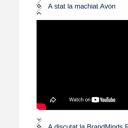
A stat la machiat Avon
A discutat la BrandMinds