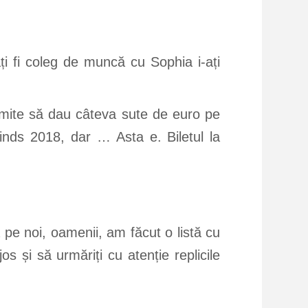
ți fi coleg de muncă cu Sophia i-ați
mite să dau câteva sute de euro pe
Minds 2018, dar … Asta e. Biletul la
pe noi, oamenii, am făcut o listă cu
s și să urmăriți cu atenție replicile