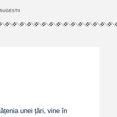
SUGESTII
țenia unei țări, vine în