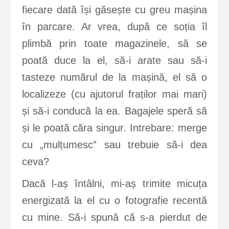
fiecare dată își găsește cu greu mașina
în parcare. Ar vrea, după ce soția îl
plimbă prin toate magazinele, să se
poată duce la el, să-i arate sau să-i
tasteze numărul de la mașină, el să o
localizeze (cu ajutorul fraților mai mari)
și să-i conducă la ea. Bagajele speră să
și le poată căra singur. Intrebare: merge
cu „mulțumesc” sau trebuie să-i dea
ceva?
Dacă l-aș întâlni, mi-aș trimite micuța
energizată la el cu o fotografie recentă
cu mine. Să-i spună că s-a pierdut de