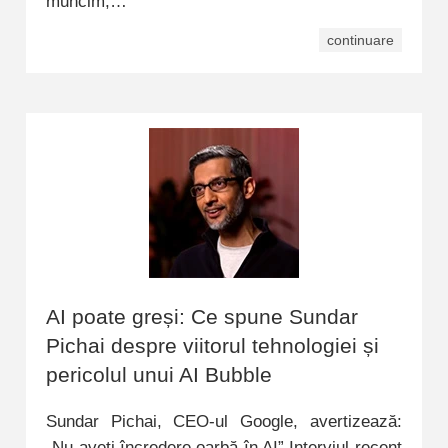
muncim,…
continuare
AI poate greși: Ce spune Sundar
Pichai despre viitorul tehnologiei și
pericolul unui AI Bubble
Sundar Pichai, CEO-ul Google, avertizează:
„Nu aveți încredere oarbă în AI” Interviul recent