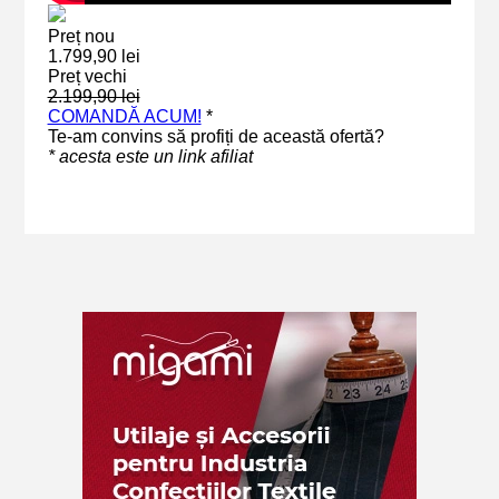
Preț nou
1.799,90 lei
Preț vechi
2.199,90 lei
COMANDĂ ACUM!
*
Te-am convins să profiți de această ofertă?
* acesta este un link afiliat