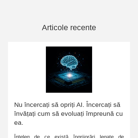
Articole recente
Nu încercați să opriți AI. Încercați să
învățați cum să evoluați împreună cu
ea.
Înțeleg de ce există îngrijorări legate de