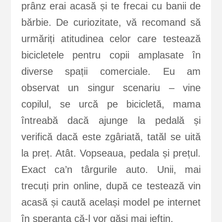
prânz erai acasă și te frecai cu banii de
bărbie. De curiozitate, vă recomand să
urmăriți atitudinea celor care testează
bicicletele pentru copii amplasate în
diverse spații comerciale. Eu am
observat un singur scenariu – vine
copilul, se urcă pe bicicletă, mama
întreabă dacă ajunge la pedală și
verifică dacă este zgâriată, tatăl se uită
la preț. Atât. Vopseaua, pedala și prețul.
Exact ca’n târgurile auto. Unii, mai
trecuți prin online, după ce testează vin
acasă și caută același model pe internet
în speranța că-l vor găsi mai ieftin.