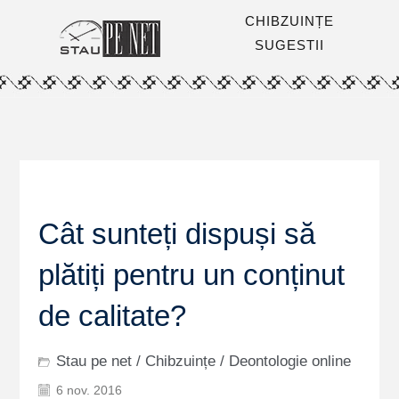
CHIBZUINȚE
SUGESTII
Cât sunteți dispuși să
plătiți pentru un conținut
de calitate?
Stau pe net
/
Chibzuințe
/
Deontologie online
6 nov. 2016