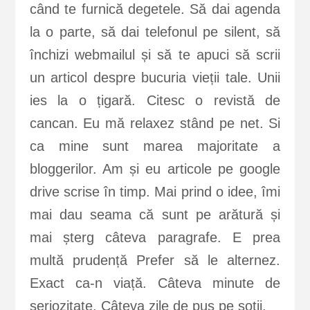
când te furnică degetele. Să dai agenda
la o parte, să dai telefonul pe silent, să
închizi webmailul și să te apuci să scrii
un articol despre bucuria vieții tale. Unii
ies la o țigară. Citesc o revistă de
cancan. Eu mă relaxez stând pe net. Si
ca mine sunt marea majoritate a
bloggerilor. Am și eu articole pe google
drive scrise în timp. Mai prind o idee, îmi
mai dau seama că sunt pe arătură și
mai șterg câteva paragrafe. E prea
multă prudență Prefer să le alternez.
Exact ca-n viață. Câteva minute de
seriozitate. Câteva zile de pus pe șotii.