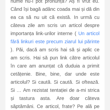
nume nu-l pot pronunța? Aș fi vrut eu.
Când își bagă adânc coada mai și dă din
ea ca să nu uit că există. In urmă cu
câteva zile am scris un articol despre
importanța link-urilor interne (
Un articol
fără linkuri este precum ziarul lui părinte
). Păi, dacă am scris hai să și aplic ce
am scris. Hai să pun link către articolul
în care am anunțat că duduia a primit
cetățenie. Bine, bine, dar unde este
articolul? Si caută. Si caută. Si oftează.
Si … Am rezistat tentației de a-mi strica
și tastura asta. Are doar câteva
săptămâni. Ce articol, frate? Pe ală pe