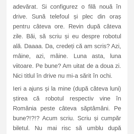
adevărat. Si configurez o filă nouă în
drive. Sună telefoul și plec din oraș
pentru câteva ore. Revin după câteva
zile. Băi, să scriu și eu despre robotul
ală. Daaaa. Da, credeți că am scris? Azi,
mâine, azi, mâine. Luna asta, luna
viitoare. Pe bune? Am uitat de a doua zi.
Nici titlul în drive nu mi-a sărit în ochi.
Ieri a ajuns și la mine (după câteva luni)
știrea că robotul respectiv vine în
România peste câteva săptâmâni. Pe
bune?!?!? Acum scriu. Scriu și cumpăr
biletul. Nu mai risc să umblu după