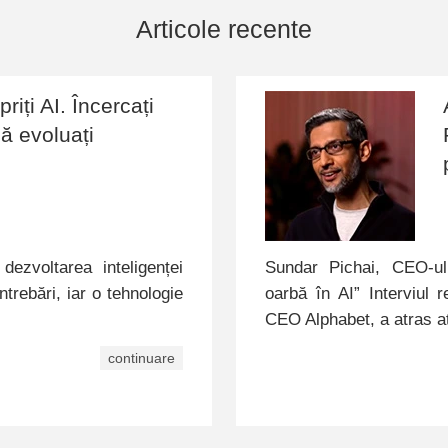
Articole recente
riți AI. Încercați
ă evoluați
dezvoltarea inteligenței
Sundar Pichai, CEO-ul
trebări, iar o tehnologie
oarbă în AI” Interviul
…
CEO Alphabet, a atras a
continuare