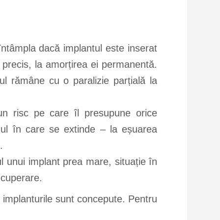
 întâmpla dacă implantul este inserat
i precis, la amorțirea ei permanentă.
l rămâne cu o paralizie parțială la
un risc pe care îl presupune orice
cazul în care se extinde – la eșuarea
.
 unui implant prea mare, situație în
ecuperare.
re implanturile sunt concepute. Pentru