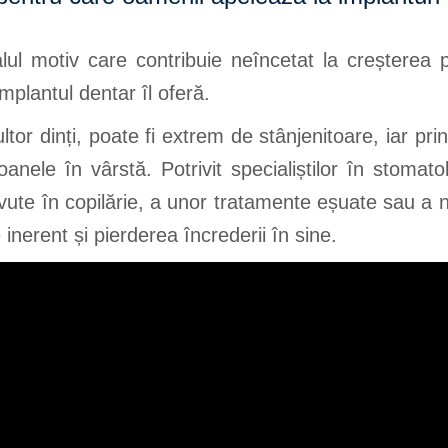
ul motiv care contribuie neîncetat la creșterea po
mplantul dentar îl oferă.
tor dinți, poate fi extrem de stânjenitoare, iar pri
le în vârstă. Potrivit specialiștilor în stomatolo
 avute în copilărie, a unor tratamente eșuate sau a 
nerent și pierderea încrederii în sine.