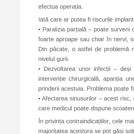
efectua operația.
Iată care ar putea fi riscurile implant
• Paralizia parțială – poate surveni
foarte aproape sau chiar în nervi, s
Din păcate, o astfel de problemă n
nivelul gurii.
• Dezvoltarea unor infecții – deș
intervenție chirurgicală, apariția u
prinderii acestuia. Problema poate fi 
• Afectarea sinusurilor – acest ris
care medicul poate dispune scoaterea
În privința contraindicațiilor, cele 
majoritatea acestora se pot găsi sol