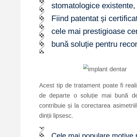
stomatologice existente,
Fiind patentat și certific
cele mai prestigioase ce
bună soluție pentru recon
Acest tip de tratament poate fi rea
de departe o soluție mai bună dec
contribuie și la corectarea asimetri
dinții lipsesc.
Cele mai populare motive p