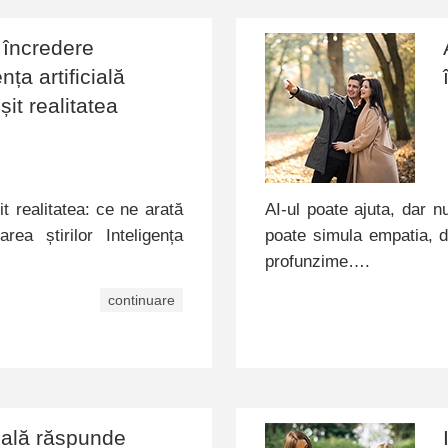
i încredere
ța artificială
șit realitatea
it realitatea: ce ne arată
AI-ul poate ajuta, dar 
ea știrilor Inteligența
poate simula empatia, d
profunzime….
continuare
cială răspunde