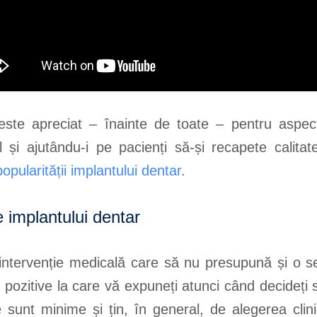
este apreciat – înainte de toate – pentru aspect
 și ajutându-i pe pacienți să-și recapete calitatea
opularității implantului dentar
.
le implantului dentar
ntervenție medicală care să nu presupună și o serie
in pozitive la care vă expuneți atunci când decideți 
e sunt minime și țin, în general, de alegerea clini