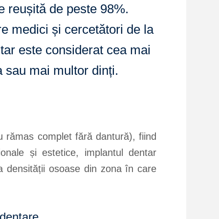
de reușită de peste 98%.
tre medici și cercetători de la
ntar este considerat cea mai
a sau mai multor dinți.
u rămas complet fără dantură), fiind
nale și estetice, implantul dentar
ea densității osoase din zona în care
 dentare