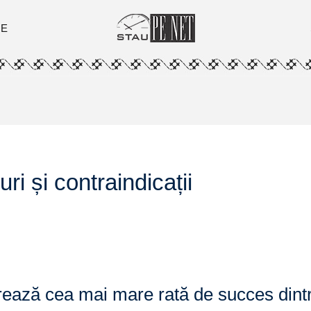
ȚE
ri și contraindicații
trează cea mai mare rată de succes dint