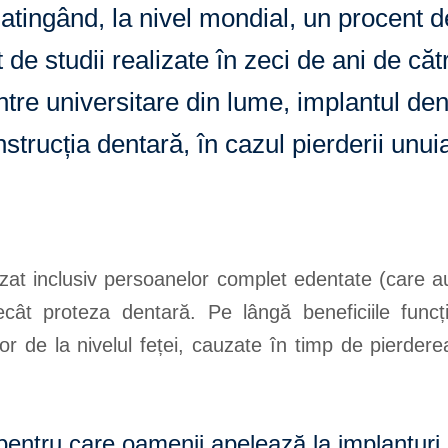
 atingând, la nivel mondial, un procent 
at de studii realizate în zeci de ani de că
ntre universitare din lume, implantul de
strucția dentară, în cazul pierderii unui
lizat inclusiv persoanelor complet edentate (care a
ât proteza dentară. Pe lângă beneficiile funcțio
ilor de la nivelul feței, cauzate în timp de pierder
entru care oamenii apelează la implanturi