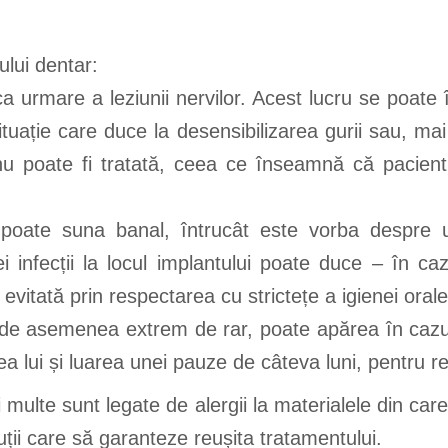
ului dentar:
 ca urmare a leziunii nervilor. Acest lucru se poate
ituație care duce la desensibilizarea gurii sau, ma
u poate fi tratată, ceea ce înseamnă că pacientu
i poate suna banal, întrucât este vorba despre 
nei infecții la locul implantului poate duce – în 
evitată prin respectarea cu strictețe a igienei orale
c, de asemenea extrem de rar, poate apărea în cazul
 lui și luarea unei pauze de câteva luni, pentru r
mai multe sunt legate de alergii la materialele din ca
uții care să garanteze reușita tratamentului.