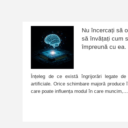
Nu încercați să op
să învățați cum s
împreună cu ea.
Înțeleg de ce există îngrijorări legate de 
artificiale. Orice schimbare majoră produce în
care poate influența modul în care muncim,