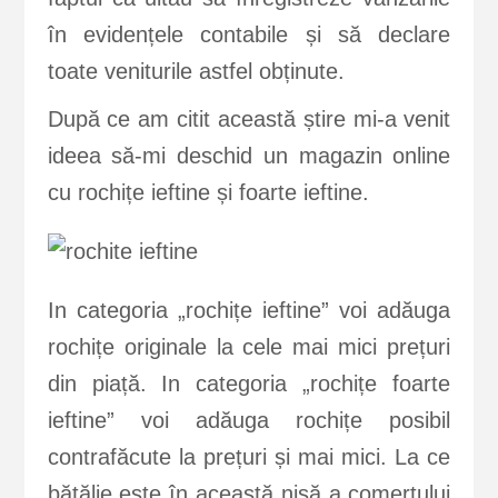
în evidențele contabile și să declare
toate veniturile astfel obținute.
După ce am citit această știre mi-a venit
ideea să-mi deschid un magazin online
cu rochițe ieftine și foarte ieftine.
In categoria „rochițe ieftine” voi adăuga
rochițe originale la cele mai mici prețuri
din piață. In categoria „rochițe foarte
ieftine” voi adăuga rochițe posibil
contrafăcute la prețuri și mai mici. La ce
bătălie este în această nișă a comerțului