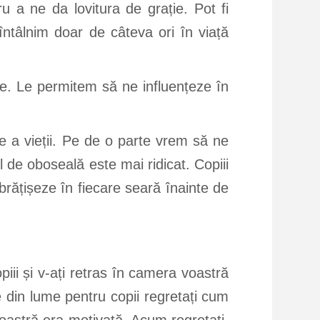
u a ne da lovitura de grație. Pot fi
întâlnim doar de câteva ori în viață
le. Le permitem să ne influențeze în
 a vieții. Pe de o parte vrem să ne
l de oboseală este mai ridicat. Copiii
mbrățișeze în fiecare seară înainte de
piii și v-ați retras în camera voastră
le din lume pentru copii regretați cum