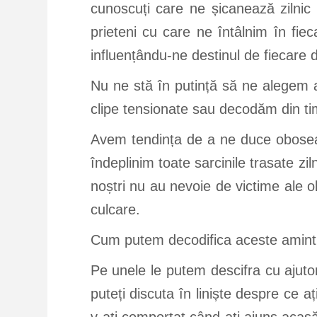
cunoscuți care ne șicanează zilnic 
prieteni cu care ne întâlnim în fie
influențându-ne destinul de fiecare 
Nu ne stă în putință să ne alegem a
clipe tensionate sau decodăm din ti
Avem tendința de a ne duce oboseal
îndeplinim toate sarcinile trasate zi
noștri nu au nevoie de victime ale ob
culcare.
Cum putem decodifica aceste amintir
Pe unele le putem descifra cu ajutoru
puteți discuta în liniște despre ce a