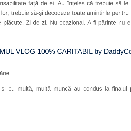
sabilitate față de ei. Au înțeles că trebuie să le
ul lor, trebuie să-și decodeze toate amintirile pent
plăcute. Zi de zi. Nu ocazional. A fi părinte nu e
– PRIMUL VLOG 100% CARITABIL by DaddyCo
 și cu multă, multă muncă au condus la finalul p