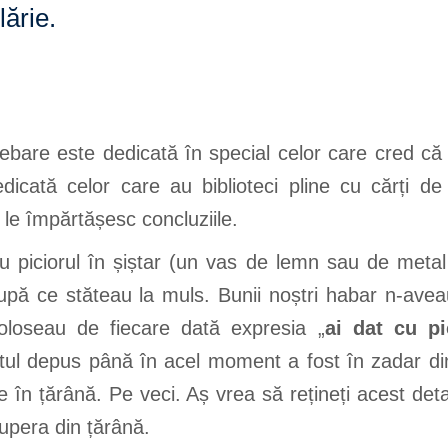
lărie.
rebare este dedicată în special celor care cred că t
edicată celor care au biblioteci pline cu cărți de
 le împărtășesc concluziile.
u piciorul în șiștar (un vas de lemn sau de metal
după ce stăteau la muls. Bunii noștri habar n-avea
foloseau de fiecare dată expresia „
ai dat cu pi
rtul depus până în acel moment a fost în zadar di
ge în țărână. Pe veci. Aș vrea să rețineți acest deta
upera din țărână.