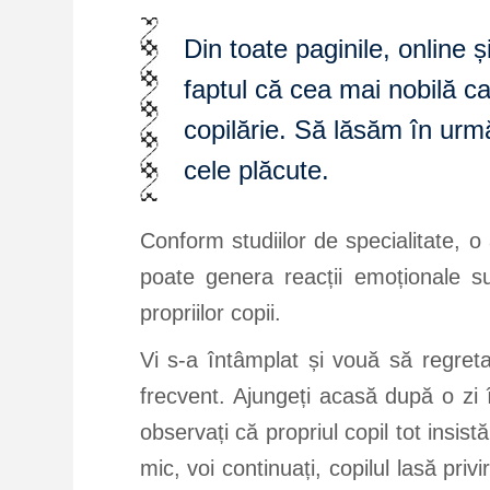
Din toate paginile, online 
faptul că cea mai nobilă ca
copilărie. Să lăsăm în ur
cele plăcute.
Conform studiilor de specialitate, 
poate genera reacții emoționale s
propriilor copii.
Vi s-a întâmplat și vouă să regre
frecvent. Ajungeți acasă după o zi în
observați că propriul copil tot insis
mic, voi continuați, copilul lasă priv