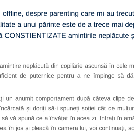
și offline, despre parenting care mi-au trecu
litate a unui părinte este de a trece mai dep
mă CONSTIENTIZATE amintirile neplăcute ș
o amintire neplăcută din copilărie ascunsă în cele
uficient de puternice pentru a ne împinge să dăm
tați un anumit comportament după câteva clipe d
cărcată și doriți să-i spuneți soției cât de mulțum
tă să vă spună ce a învățat în acea zi. Intrați în 
irea în jos și pleacă în camera lui, voi continuați, s