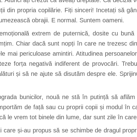
. Atunci ați crezut că aveați dreptate. Că decizia 
din propria copilărie. Fiți sinceri! Incetați să gândiț
vă umezească obrajii. E normal. Suntem oameni.
 emoțională extrem de puternică, dosite cu bună 
simțim. Chiar dacă sunt nopți în care ne trezesc 
ele mai periculoase amintiri. Atitudinea persoanelor
nteze forța negativă indiferent de provocări. Tre
alături și să ne ajute să disutăm despre ele. Sprijin
grada bunicilor, nouă ne stă în putință să află
omportăm de față sau cu proprii copii și modul în
că le vrem tot binele din lume, dar sunt zile în ca
nți care și-au propus să se schimbe de dragul propri