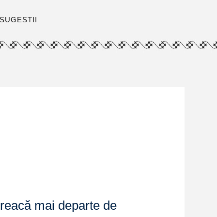
SUGESTII
e
ă treacă mai departe de