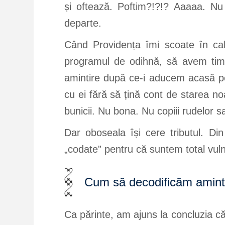
și oftează. Poftim?!?!? Aaaaa. Nu 
departe.
Când Providența îmi scoate în cal
programul de odihnă, să avem timp
amintire după ce-i aducem acasă pe 
cu ei fără să țină cont de starea n
bunicii. Nu bona. Nu copiii rudelor 
Dar oboseala își cere tributul. Di
„codate” pentru că suntem total vulner
Cum să decodificăm amintir
Ca părinte, am ajuns la concluzia că 