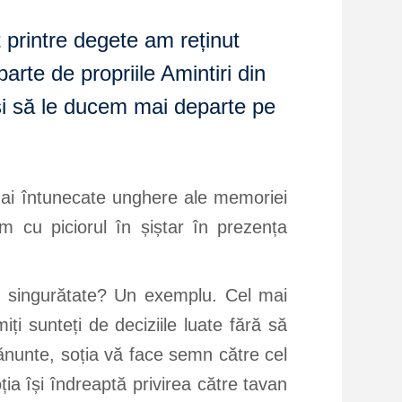
t printre degete am reținut
arte de propriile Amintiri din
i să le ducem mai departe pe
 mai întunecate unghere ale memoriei
 cu piciorul în șiștar în prezența
e singurătate? Un exemplu. Cel mai
iți sunteți de deciziile luate fără să
amănunte, soția vă face semn către cel
oția își îndreaptă privirea către tavan