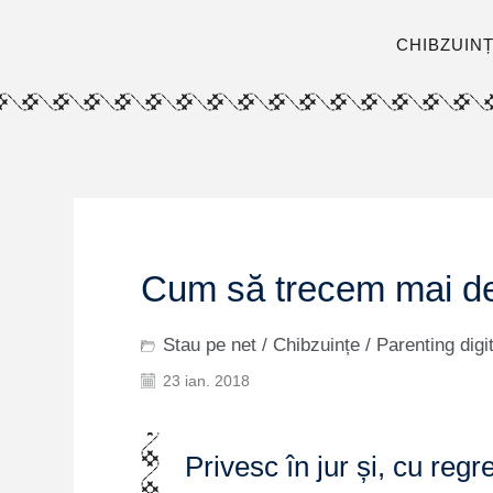
CHIBZUIN
Cum să trecem mai depa
Stau pe net
/
Chibzuințe
/
Parenting digit
23 ian. 2018
Privesc în jur și, cu reg