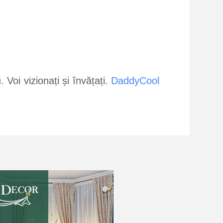
 Voi vizionați și învățați.
DaddyCool