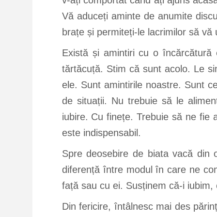
v-ați comportat când ați ajuns acasă
Vă aduceți aminte de anumite discuții 
brațe și permiteți-le lacrimilor să 
Există și amintiri cu o încărcătură
tărtăcuță. Stim că sunt acolo. Le 
ele. Sunt amintirile noastre. Sunt c
de situații. Nu trebuie să le alime
iubire. Cu finețe. Trebuie să ne fie 
este indispensabil.
Spre deosebire de biata vacă din o
diferență între modul în care ne c
față sau cu ei. Susținem că-i iubim, 
Din fericire, întâlnesc mai des pări