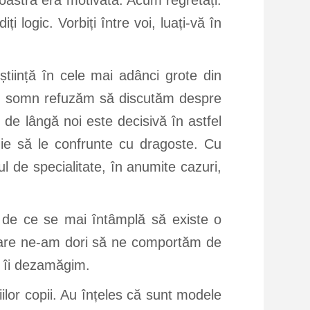
voastră era motivată. Acum regretați.
i logic. Vorbiți între voi, luați-vă în
știință în cele mai adânci grote din
din somn refuzăm să discutăm despre
 de lângă noi este decisivă în astfel
buie să le confrunte cu dragoste. Cu
ul de specialitate, în anumite cazuri,
m de ce se mai întâmplă să existe o
 care ne-am dori să ne comportăm de
re îi dezamăgim.
ilor copii. Au înțeles că sunt modele