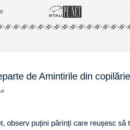
ȚE
rte de Amintirile din copilări
al
ret, observ puțini părinți care reușesc s