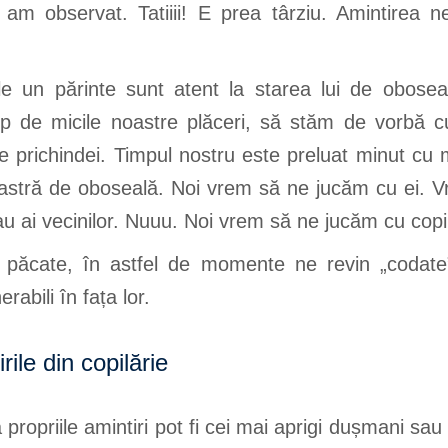
am observat. Tatiiii! E prea târziu. Amintirea 
e un părinte sunt atent la starea lui de obose
 de micile noastre plăceri, să stăm de vorbă c
prichindei. Timpul nostru este preluat minut cu 
oastră de oboseală. Noi vrem să ne jucăm cu ei. V
sau ai vecinilor. Nuuu. Noi vrem să ne jucăm cu copi
n păcate, în astfel de momente ne revin „codate”
abili în fața lor.
ile din copilărie
propriile amintiri pot fi cei mai aprigi dușmani sau c