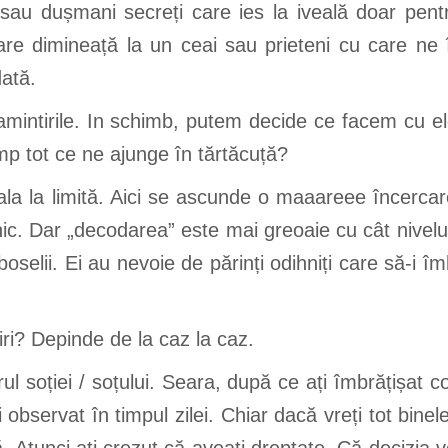
sau dușmani secreți care ies la iveală doar pentr
care dimineață la un ceai sau prieteni cu care ne 
dată.
mintirile. In schimb, putem decide ce facem cu e
mp tot ce ne ajunge în tărtăcuță?
a la limită. Aici se ascunde o maaareee încercare
lnic. Dar „decodarea” este mai greoaie cu cât nivelu
oselii. Ei au nevoie de părinți odihniți care să-i î
i? Depinde de la caz la caz.
l soției / soțului. Seara, după ce ați îmbrățișat co
ți observat în timpul zilei. Chiar dacă vreți tot bine