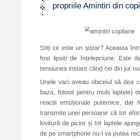
propriile Amintiri din copi
Stiți ce este un șiștar? Aceasta înt
fost lipsiți de înțelepciune. Este d
tensiunea instant când cei din jur nu
Unele vaci aveau obiceiul să dea c
baza, folosit pentru muls laptele) 
reacții emoționale puternice, dar 
transmite unei persoane că tot efo
lovitură de picior și tot laptele ajun
de pe smartphone nu-l va putea rec