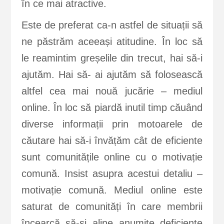
în ce mai atractive.
Este de preferat ca-n astfel de situații să
ne păstrăm aceeași atitudine. În loc să
le reamintim greșelile din trecut, hai să-i
ajutăm. Hai să- ai ajutăm să folosească
altfel cea mai nouă jucărie – mediul
online. În loc să piardă inutil timp căuând
diverse informații prin motoarele de
căutare hai să-i învățăm cât de eficiente
sunt comunitățile online cu o motivație
comună. Insist asupra acestui detaliu –
motivație comună. Mediul online este
saturat de comunități în care membrii
încearcă să-și aline anumite deficiențe