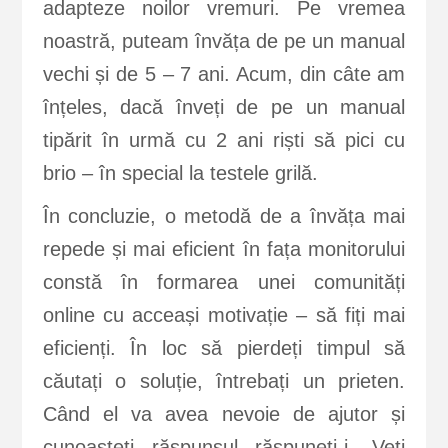
adapteze noilor vremuri. Pe vremea
noastră, puteam învăța de pe un manual
vechi și de 5 – 7 ani. Acum, din câte am
înțeles, dacă înveți de pe un manual
tipărit în urmă cu 2 ani riști să pici cu
brio – în special la testele grilă.
În concluzie, o metodă de a învăța mai
repede și mai eficient în fața monitorului
constă în formarea unei comunități
online cu acceași motivație – să fiți mai
eficienți. În loc să pierdeți timpul să
căutați o soluție, întrebați un prieten.
Când el va avea nevoie de ajutor și
cunoașteți răspunsul răspuneți-i. Veți