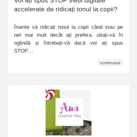
Voi ați spus STOP vieții digitale
accelerate de ridicați tonul la copii?
Înainte să ridicați tonul la copii când stau pe
net mai mult decât ați prefera, uitați-vă în
oglindă și întrebați-vă dacă voi ați spus
STOP…
continuare