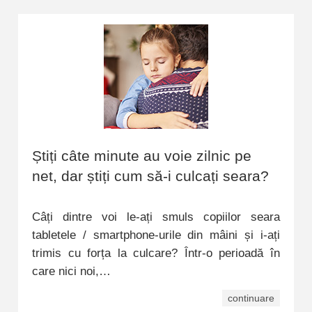
Știți câte minute au voie zilnic pe
net, dar știți cum să-i culcați seara?
Câți dintre voi le-ați smuls copiilor seara
tabletele / smartphone-urile din mâini și i-ați
trimis cu forța la culcare? Într-o perioadă în
care nici noi,…
continuare