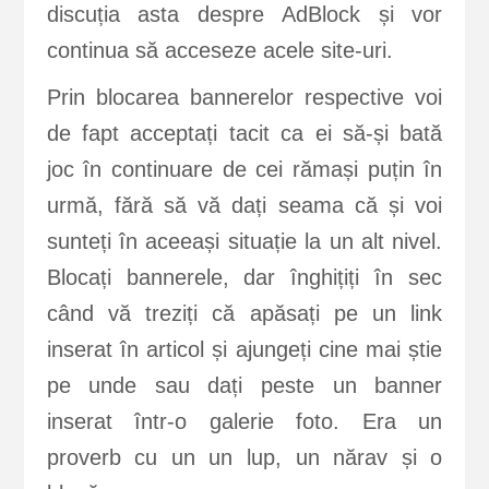
discuția asta despre AdBlock și vor
continua să acceseze acele site-uri.
Prin blocarea bannerelor respective voi
de fapt acceptați tacit ca ei să-și bată
joc în continuare de cei rămași puțin în
urmă, fără să vă dați seama că și voi
sunteți în aceeași situație la un alt nivel.
Blocați bannerele, dar înghițiți în sec
când vă treziți că apăsați pe un link
inserat în articol și ajungeți cine mai știe
pe unde sau dați peste un banner
inserat într-o galerie foto. Era un
proverb cu un un lup, un nărav și o