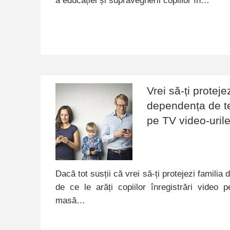
a educației și supravegherii copiilor în…
Vrei să-ți proteje
dependența de t
pe TV video-urile
Dacă tot susții că vrei să-ți protejezi familia
de ce le arăți copiilor înregistrări video 
masă…