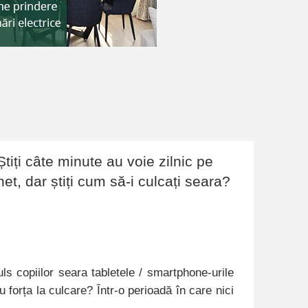
Știți câte minute au voie zilnic pe
net, dar știți cum să-i culcați seara?
uls copiilor seara tabletele / smartphone-urile
cu forța la culcare? Într-o perioadă în care nici