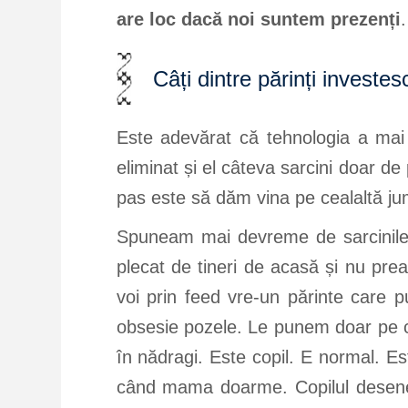
are loc dacă noi suntem prezenți
.
Câți dintre părinți investes
Este adevărat că tehnologia a mai a
eliminat și el câteva sarcini doar de
pas este să dăm vina pe cealaltă ju
Spuneam mai devreme de sarcinile t
plecat de tineri de acasă și nu prea
voi prin feed vre-un părinte care
obsesie pozele. Le punem doar pe c
în nădragi. Este copil. E normal. Es
când mama doarme. Copilul deseneaz