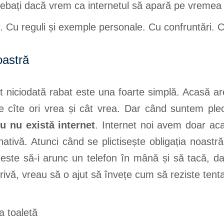
trebați dacă vrem ca internetul să apară pe vremea
p. Cu reguli și exemple personale. Cu confruntări. 
oastră
 niciodată rabat este una foarte simplă. Acasă ar
de cîte ori vrea și cât vrea. Dar când suntem ple
ru nu există internet
. Internet noi avem doar ac
nativă. Atunci când se plictisește obligația noastr
od este să-i arunc un telefon în mână și să tacă,
, vreau să o ajut să învețe cum să reziste tentați
a toaletă