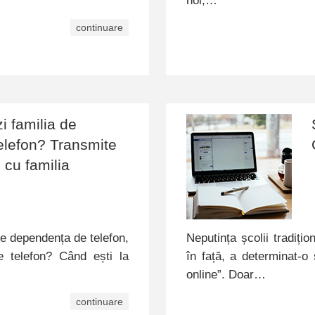
noi,…
continuare
zi familia de
elefon? Transmite
 cu familia
 de dependența de telefon,
Neputința școlii tradițio
pe telefon? Când ești la
în față, a determinat-o
online”. Doar…
continuare