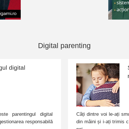
Digital parenting
ul digital
te parentingul digital
Câți dintre voi le-ați sm
 gestionarea responsabilă
din mâini și i-ați trimis 