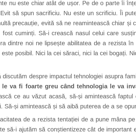
rinte nu este chiar atât de ușor. Pe de o parte îi înț
Evit să spun sacrificiu. Nu este un scrificiu. Îi pu
a multă precauție, evită să ne reamintească chiar ș
 fost cuminți. Să-i crească nasul celui care susț
ra dintre noi ne lipsește abilitatea de a rezista în f
te posibil. Nici la cei săraci, nici la cei bogați. Nic
 discutăm despre impactul tehnologiei asupra famil
 le va fi foarte greu când tehnologia le va in
ască ce au văzut acasă, să-și amintească faptul c
ei. Să-și amintească și să aibă puterea de a se opun
acitatea de a rezista tentației de a pune mâna pe
e să-i ajutăm să conștientizeze cât de important 