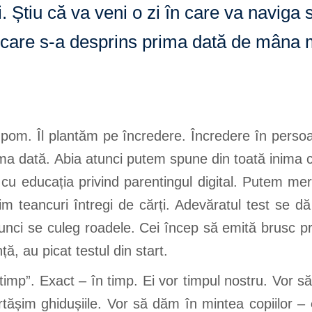
i. Știu că va veni o zi în care va naviga 
în care s-a desprins prima dată de mâna
 pom. Îl plantăm pe încredere. Încredere în pers
ma dată. Abia atunci putem spune din toată inima c
 cu educația privind parentingul digital. Putem m
itim teancuri întregi de cărți. Adevăratul test se 
tunci se culeg roadele. Cei încep să emită brusc pr
nță, au picat testul din start.
timp”. Exact – în timp. Ei vor timpul nostru. Vor 
ărtășim ghidușiile. Vor să dăm în mintea copiilor –