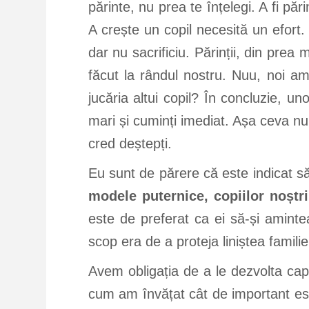
părinte, nu prea te înțelegi. A fi pă
A crește un copil necesită un efort. 
dar nu sacrificiu. Părinții, din pre
făcut la rândul nostru. Nuu, noi am
jucăria altui copil? În concluzie, uno
mari și cuminți imediat. Așa ceva nu es
cred deștepți.
Eu sunt de părere că este indicat să
modele puternice, copiilor noștri
este de preferat ca ei să-și aminte
scop era de a proteja liniștea famili
Avem obligația de a le dezvolta cap
cum am învățat cât de important est