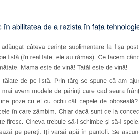
c în abilitatea de a rezista în fața tehnologi
dăugat câteva cerințe suplimentare la fișa postul
 pe listă (în realitate, ele au rămas). Ce facem câ
mătate. Mama este de vină! Tatăl este de vină!
ăiate de pe listă. Prin târg se spune că am aju
 mai avem modele de părinți care cad seara frânți 
 pune poze cu el cu ochii cât cepele de oboseală
ele în care zâmbim. Chiar dacă sunt de la concedi
te firesc. Cineva trebuie să-l schimbe și să-l spel
ă pe pereți. Iți varsă apă în pantofi. Se ascunde