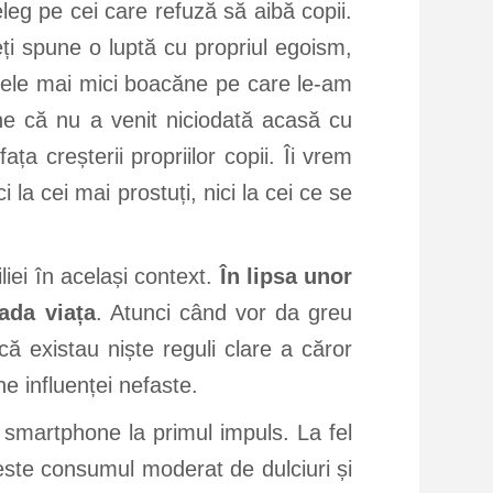
eleg pe cei care refuză să aibă copii.
teți spune o luptă cu propriul egoism,
i cele mai mici boacăne pe care le-am
ine că nu a venit niciodată acasă cu
ața creșterii propriilor copii. Îi vrem
i la cei mai prostuți, nici la cei ce se
iei în același context.
În lipsa unor
vada viața
. Atunci când vor da greu
ă existau niște reguli clare a căror
e influenței nefaste.
 smartphone la primul impuls. La fel
este consumul moderat de dulciuri și