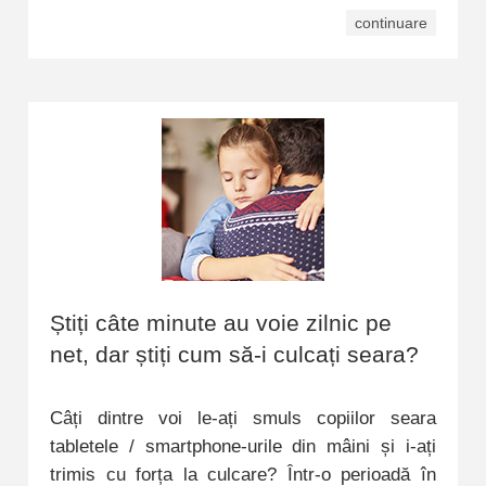
continuare
Știți câte minute au voie zilnic pe
net, dar știți cum să-i culcați seara?
Câți dintre voi le-ați smuls copiilor seara
tabletele / smartphone-urile din mâini și i-ați
trimis cu forța la culcare? Într-o perioadă în