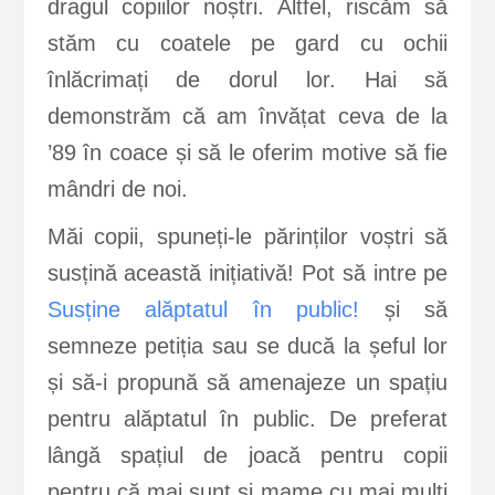
dragul copiilor noștri. Altfel, riscăm să
stăm cu coatele pe gard cu ochii
înlăcrimați de dorul lor. Hai să
demonstrăm că am învățat ceva de la
’89 în coace și să le oferim motive să fie
mândri de noi.
Măi copii, spuneți-le părinților voștri să
susțină această inițiativă! Pot să intre pe
Susține alăptatul în public!
și să
semneze petiția sau se ducă la șeful lor
și să-i propună să amenajeze un spațiu
pentru alăptatul în public. De preferat
lângă spațiul de joacă pentru copii
pentru că mai sunt și mame cu mai mulți