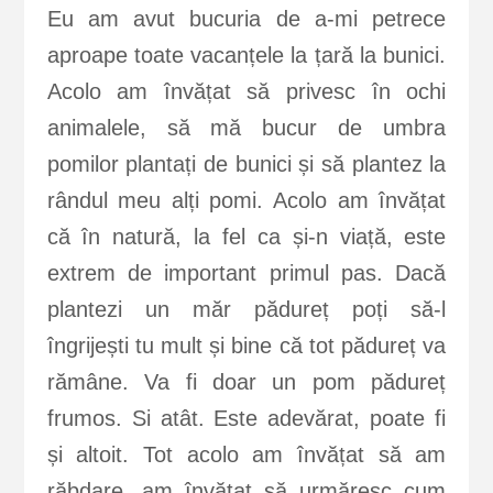
Eu am avut bucuria de a-mi petrece
aproape toate vacanțele la țară la bunici.
Acolo am învățat să privesc în ochi
animalele, să mă bucur de umbra
pomilor plantați de bunici și să plantez la
rândul meu alți pomi. Acolo am învățat
că în natură, la fel ca și-n viață, este
extrem de important primul pas. Dacă
plantezi un măr pădureț poți să-l
îngrijești tu mult și bine că tot pădureț va
rămâne. Va fi doar un pom pădureț
frumos. Si atât. Este adevărat, poate fi
și altoit. Tot acolo am învățat să am
răbdare, am învățat să urmăresc cum