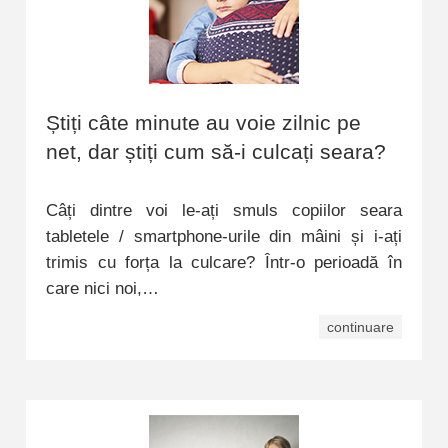
Știți câte minute au voie zilnic pe
net, dar știți cum să-i culcați seara?
Câți dintre voi le-ați smuls copiilor seara
tabletele / smartphone-urile din mâini și i-ați
trimis cu forța la culcare? Într-o perioadă în
care nici noi,…
continuare