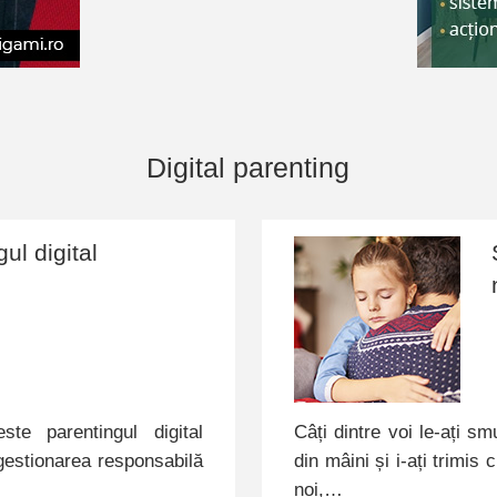
Digital parenting
ul digital
te parentingul digital
Câți dintre voi le-ați sm
 gestionarea responsabilă
din mâini și i-ați trimis 
noi,…