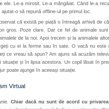
ele. Le-a mirosit. Le-a mângâiat. Când le-a recun
ajutat-o să repună offline-ul pe primul loc.
observat că există pe piață o întreagă arhivă de că
ton gros. Poze clare. Dar ce fel de animale sun
imalele de la noi. Apoi trecem și la animalele altor
Mergeți cu ei la ferme sau în sate. O vacă nu es
eți ce vreau să spun? Am ajuns să acuzăm televizo
ituație și în lipsa acestora. Un copil lăsat în pre
ur poate ajunge în aceeași situație.
sm Virtual
anie.
Chiar dacă nu sunt de acord cu privarea 