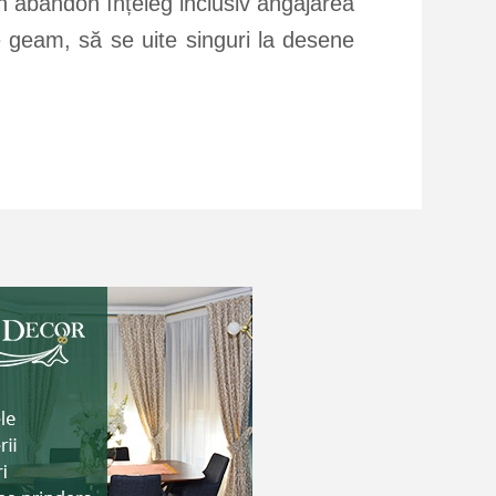
in abandon înțeleg inclusiv angajarea
e geam, să se uite singuri la desene