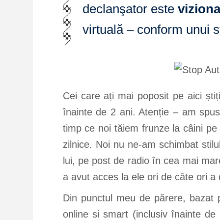
declanşator este
vizion
virtuală – conform unui s
Cei care ați mai poposit pe aici ști
înainte de 2 ani. Atenție – am sp
timp ce noi tăiem frunze la câini pe
zilnice. Noi nu ne-am schimbat stil
lui, pe post de radio în cea mai mare 
a avut acces la ele ori de câte ori a
Din punctul meu de părere, bazat pe
online si smart (inclusiv înainte de