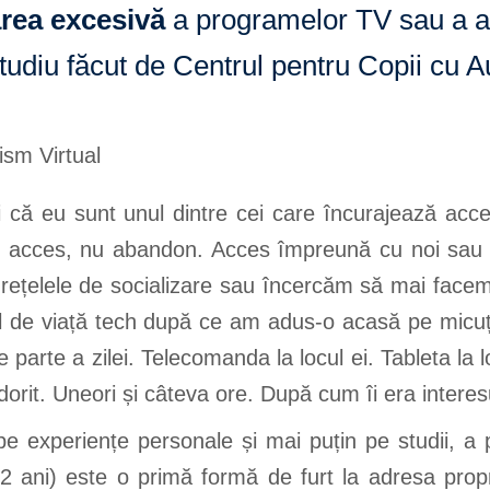
area excesivă
a programelor TV sau a al
tudiu făcut de Centrul pentru Copii cu A
ți că eu sunt unul dintre cei care încurajează acces
us acces, nu abandon. Acces împreună cu noi sau
 rețelele de socializare sau încercăm să mai facem c
ul de viață tech după ce am adus-o acasă pe micuț
parte a zilei. Telecomanda la locul ei. Tableta la lo
 dorit. Uneori și câteva ore. După cum îi era interes
 experiențe personale și mai puțin pe studii, a 
 2 ani) este o primă formă de furt la adresa propr