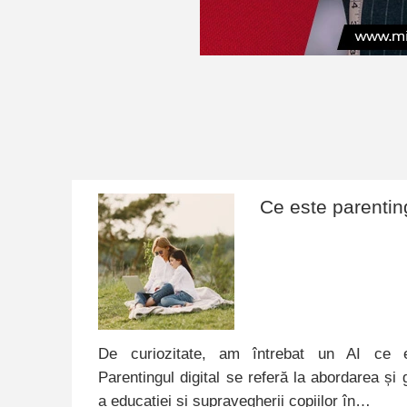
Ce este parenting
De curiozitate, am întrebat un AI ce es
Parentingul digital se referă la abordarea și
a educației și supravegherii copiilor în…