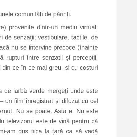
unele comunități de părinți.
ve) provenite dintr-un mediu virtual,
i de senzaţii; vestibulare, tactile, de
acă nu se intervine precoce (înainte
upturi între senzaţii şi percepţii,
din ce în ce mai greu, şi cu costuri
os de iarbă verde mergeți unde este
 un film înregistrat și difuzat cu cel
rnut. Nu se poate. Asta e. Nu este
 Nu televizorul este de vină pentru că
 mi-am dus fiica la țară ca să vadă