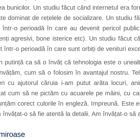
ea bunicilor. Un studiu făcut când internetul era fo
te dominat de rețelele de socializare. Un studiu fă
 într-o perioadă în care au devenit pericol public
cenți agresivi, bone isterice etc). Un studiu făcut
nt într-o perioadă în care sunt orbiți de venituri exc
n putință ca să o învăț că tehnologia este o unea
 Invățăm, cum să o folosim în avantajul nostru. Te
ten cu ajutorul căruia i-am putut arăta locuri, a
at cum să ne pictăm cu acuarele pe mâini, cu car
țăm corect culorile în engleză. Impreună. Este es
 învățat-o să fie atentă la detalii. Am învățat-o să 
 miroase