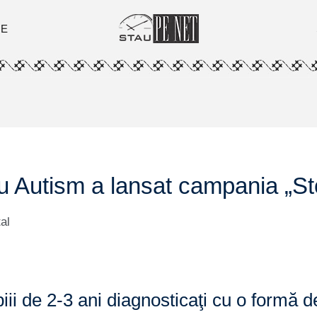
ȚE
u Autism a lansat campania „St
al
iii de 2-3 ani diagnosticaţi cu o formă d