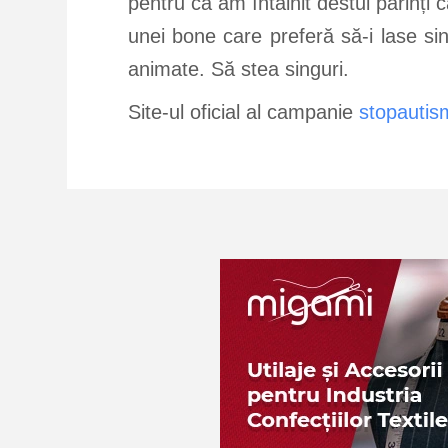
pentru că am întâlnit destui părinți
unei bone care preferă să-i lase si
animate. Să stea singuri.
Site-ul oficial al campanie
stopautism