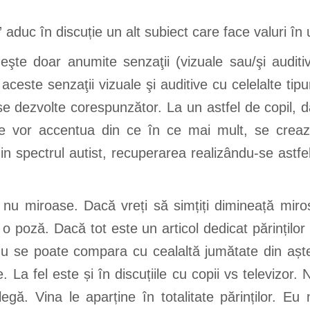
” aduc în discuție un alt subiect care face valuri în 
meşte doar anumite senzaţii (vizuale sau/şi auditi
ceste senzaţii vizuale şi auditive cu celelalte tipur
se dezvolte corespunzător. La un astfel de copil, d
 vor accentua din ce în ce mai mult, se crează r
spectrul autist, recuperarea realizându-se astfel 
l nu miroase. Dacă vreți să simțiți dimineață mir
 poză. Dacă tot este un articol dedicat părinților –
u se poate compara cu cealaltă jumătate din aște
. La fel este și în discuțiile cu copii vs televizor.
gă. Vina le aparține în totalitate părinților. Eu