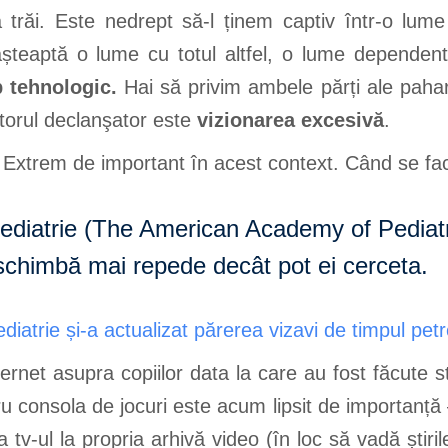
a trăi. Este nedrept să-l ținem captiv într-o l
l așteaptă o lume cu totul altfel, o lume depende
p tehnologic.
Hai să privim ambele părți ale paharu
torul declanşator este
vizionarea excesivă
.
 Extrem de important în acest context. Când se fac tr
iatrie (The American Academy of Pediatri
e schimbă mai repede decât pot ei cerceta.
trie și-a actualizat părerea vizavi de timpul petr
nternet asupra copiilor data la care au fost făcute s
ru consola de jocuri este acum lipsit de importanță
a tv-ul la propria arhivă video (în loc să vadă știr