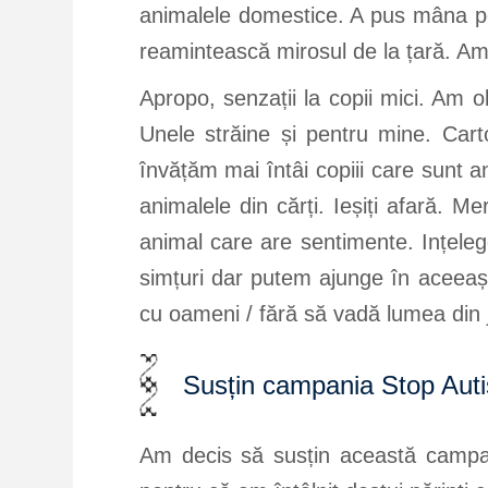
animalele domestice. A pus mâna pe 
reamintească mirosul de la țară. Am 
Apropo, senzații la copii mici. Am 
Unele străine și pentru mine. Car
învățăm mai întâi copiii care sunt an
animalele din cărți. Ieșiți afară. 
animal care are sentimente. Ințeleg
simțuri dar putem ajunge în aceeași s
cu oameni / fără să vadă lumea din j
Susțin campania Stop Auti
Am decis să susțin această camp