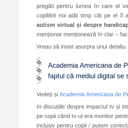
pregăti pentru lumea în care el v
copilărit noi atât timp cât pe el î
autism virtual și despre handica
menționat menționează în clar – fac
Vreau să insist asurpra unui detaliu.
Academia Americana de Ped
faptul că mediul digital s
Vedeți și
Academia Americana de Pedia
In discuțiile despre impactul tv și i
pe copii când tv-ul era monitor pent
inclusiv pentru copii / putem conect