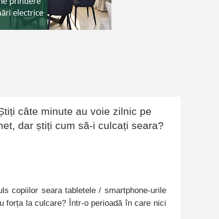
Știți câte minute au voie zilnic pe
net, dar știți cum să-i culcați seara?
uls copiilor seara tabletele / smartphone-urile
cu forța la culcare? Într-o perioadă în care nici