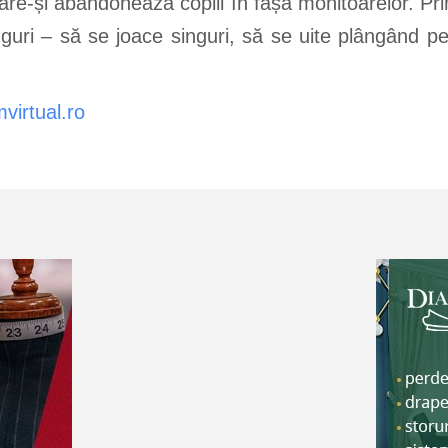
 care-și abandonează copiii în fașa monitoarelor. Pr
nguri – să se joace singuri, să se uite plângând p
virtual.ro