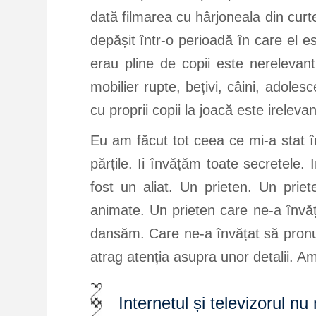
dată filmarea cu hârjoneala din curt
depășit într-o perioadă în care el es
erau pline de copii este nerelevant
mobilier rupte, bețivi, câini, adoles
cu proprii copii la joacă este ireleva
Eu am făcut tot ceea ce mi-a stat î
părțile. Ii învățăm toate secretele.
fost un aliat. Un prieten. Un prie
animate. Un prieten care ne-a învăț
dansăm. Care ne-a învățat să pronun
atrag atenția asupra unor detalii. Am
Internetul și televizorul nu