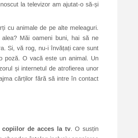
oscut la televizor am ajutat-o să-și
rți cu animale de pe alte meleaguri.
t alea? Măi oameni buni, hai să ne
a. Si, vă rog, nu-i învățați care sunt
te o poză. O vacă este un animal. Un
rul și internetul de atrofierea unor
ajma cărților fără să intre în contact
copiilor de acces la tv
. O susțin