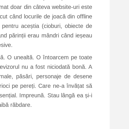
rmat doar din câteva website-uri este
cut când locurile de joacă din offline
 pentru aceștia (cioburi, obiecte de
 când părinții erau mândri când ieșeau
esive.
ltă. O unealtă. O întoarcem pe toate
levizorul nu a fost niciodată bonă. A
nimale, păsări, personaje de desene
ioci pe pereți. Care ne-a învățat să
ențial. Impreună. Stau lângă ea și-i
aibă răbdare.