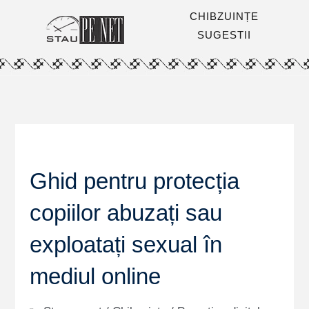
CHIBZUINȚE
SUGESTII
Ghid pentru protecția
copiilor abuzați sau
exploatați sexual în
mediul online