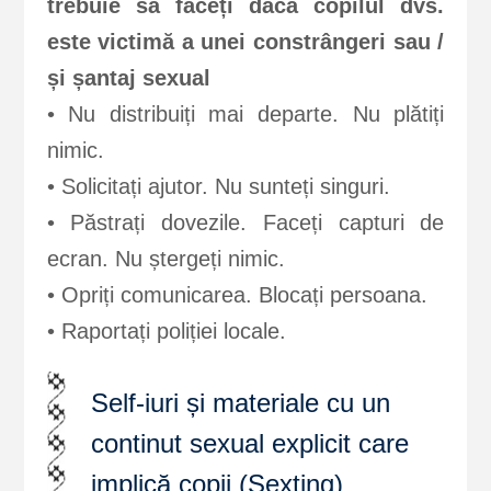
trebuie să faceți dacă copilul dvs.
este victimă a unei constrângeri sau /
și șantaj sexual
• Nu distribuiți mai departe. Nu plătiți
nimic.
• Solicitați ajutor. Nu sunteți singuri.
• Păstrați dovezile. Faceți capturi de
ecran. Nu ștergeți nimic.
• Opriți comunicarea. Blocați persoana.
• Raportați poliției locale.
Self-iuri și materiale cu un
continut sexual explicit care
implică copii (Sexting)